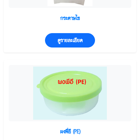
กระดาษไข
ดูรายละเอียด
ผงพี่อี (PE)